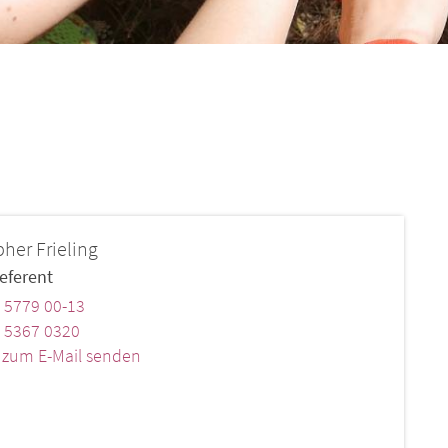
pher
Frieling
eferent
 5779 00-13
 5367 0320
k zum E-Mail senden