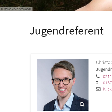
© Messdienerleiterrunde
Jugendreferent
Christo
Jugendr
0211
0157
Klic