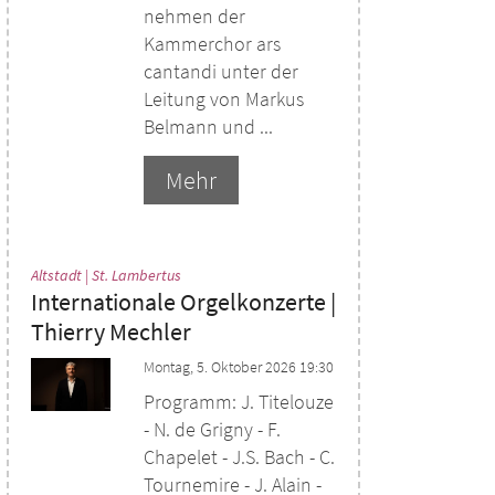
nehmen der
Kammerchor ars
cantandi unter der
Leitung von Markus
Belmann und ...
Mehr
:
Altstadt | St. Lambertus
Internationale Orgelkonzerte |
Thierry Mechler
Montag, 5. Oktober 2026 19:30
Programm: J. Titelouze
- N. de Grigny - F.
Chapelet - J.S. Bach - C.
Tournemire - J. Alain -