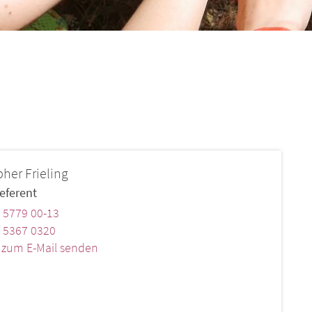
pher
Frieling
eferent
 5779 00-13
 5367 0320
k zum E-Mail senden