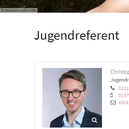
© Messdienerleiterrunde
Jugendreferent
Christo
Jugendr
0211
0157
Klic