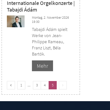
Internationale Orgelkonzerte |
Tabajdi Ádám
Montag, 2. November 2026
19:30
Tabajdi Ádám spielt
Werke von Jean-
Philippe Rameau,
Franz Liszt, Béla
Bartók.
Mehr
Vorherige Seite
Erste Seite
Nächste Seite
1
3
4
5