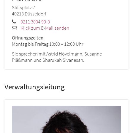
Stiftsplatz 7
40213
Düsseldorf
0211 3004 99-0
Klick zum E-Mail senden
Öffnungszeiten
Montag bis Freitag 10:00 – 12:00 Uhr
Sie sprechen mit Astrid Hövelmann, Susanne
Pläßmann und Sharukah Sivanesan.
Verwaltungsleitung