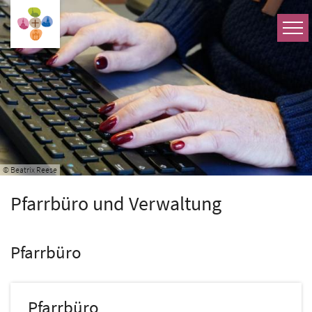
Zum Inhalt springen
© Beatrix Reese
Pfarrbüro und Verwaltung
Pfarrbüro
Pfarrbüro