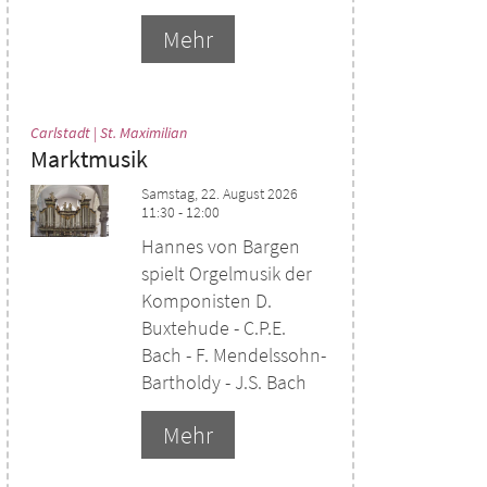
Mehr
:
Carlstadt | St. Maximilian
Marktmusik
Samstag, 22. August 2026
11:30 - 12:00
Hannes von Bargen
spielt Orgelmusik der
Komponisten D.
Buxtehude - C.P.E.
Bach - F. Mendelssohn-
Bartholdy - J.S. Bach
Mehr