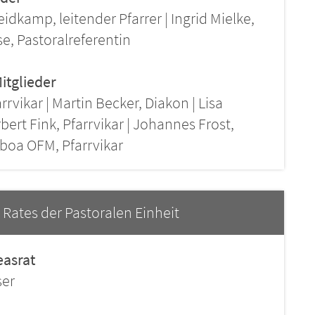
eidkamp, leitender Pfarrer | Ingrid Mielke,
e, Pastoralreferentin
itglieder
vikar | Martin Becker, Diakon | Lisa
bert Fink, Pfarrvikar | Johannes Frost,
sboa OFM, Pfarrvikar
Rates der Pastoralen Einheit
easrat
ser