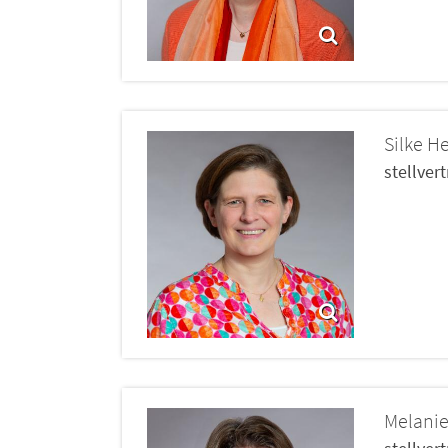
Silke
He
stellver
Melani