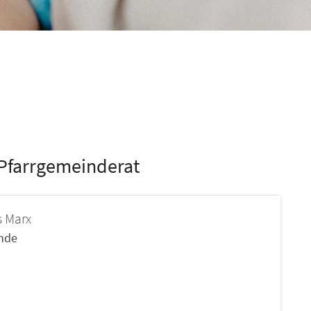
| Pfarrgemeinderat
s
Marx
ende