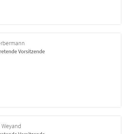
rbermann
tretende Vorsitzende
e
Weyand