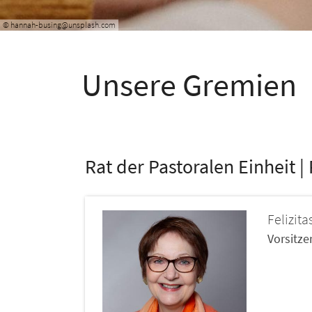
© hannah-busing@unsplash.com
Unsere Gremien
Rat der Pastoralen Einheit 
Felizita
Vorsitz