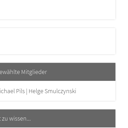
ewählte Mitglieder
ichael Pils | Helge Smulczynski
 zu wissen...