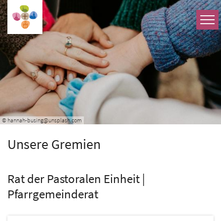
Zum Inhalt springen
© hannah-busing@unsplash.com
Unsere Gremien
Rat der Pastoralen Einheit |
Pfarrgemeinderat