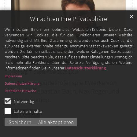
✕
Wir achten Ihre Privatsphäre
Wir möchten Ihnen ein optimales Webseiten-Erlebnis bieten. Dazu
verwenden wir Cookies, die für das Funktionieren unserer Website
notwendig sind. Mit Ihrer Zustimmung verwenden wir auch Cookies, die
zur Anzeige externer Inhalte oder zu anonymen Statistikzwecken genutzt
werden. Sie können selbst entscheiden, welche Kategorien Sie zulassen
möchten. Bitte beachten Sie, dass auf Basis Ihrer Einstellungen womöglich
nicht mehr alle Funktionalitäten der Seite zur Verfügung stehen. Weitere
Informationen finden Sie in unserer
Datenschutzerklärung
.
Montag, 7. September 2026 19:30
Impressum
Johannes Güdelhöfer spielt Werke von
Datenschutzerklärung
Johann Sebastian Bach, Max Reger und
Rechtliche Hinweise
Improvisation.
Notwendig
Externe Inhalte
Mehr
Speichern
Alle akzeptieren