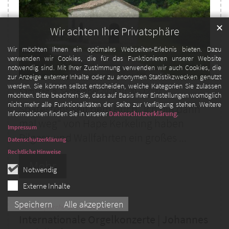
✕
Wir achten Ihre Privatsphäre
Wir möchten Ihnen ein optimales Webseiten-Erlebnis bieten. Dazu
verwenden wir Cookies, die für das Funktionieren unserer Website
notwendig sind. Mit Ihrer Zustimmung verwenden wir auch Cookies, die
zur Anzeige externer Inhalte oder zu anonymen Statistikzwecken genutzt
werden. Sie können selbst entscheiden, welche Kategorien Sie zulassen
Samstag, 5. September 2026 10:00 - 12:00
möchten. Bitte beachten Sie, dass auf Basis Ihrer Einstellungen womöglich
nicht mehr alle Funktionalitäten der Seite zur Verfügung stehen. Weitere
Spätestens seit dem Buch „Ich bin dann
Informationen finden Sie in unserer
Datenschutzerklärung
.
mal weg“ von Hape Kerkeling haben
Impressum
Pilgern und Wallfahrten ein großes ...
Datenschutzerklärung
Rechtliche Hinweise
Mehr
Notwendig
Externe Inhalte
Speichern
Alle akzeptieren
:
Altstadt | Kirche St. Lambertus
Internationale Orgelkonzerte | Johannes