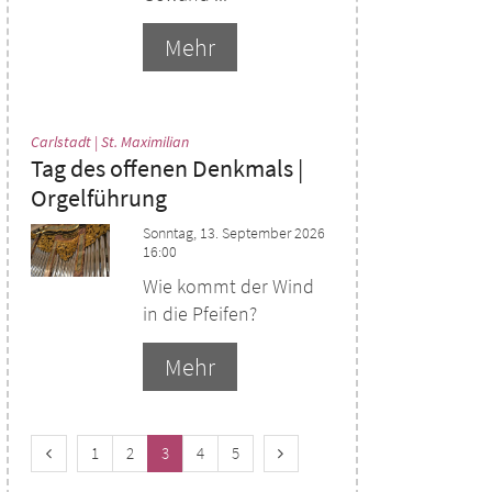
Mehr
:
Carlstadt | St. Maximilian
Tag des offenen Denkmals |
Orgelführung
Sonntag, 13. September 2026
16:00
Wie kommt der Wind
in die Pfeifen?
Mehr
Vorherige Seite
Nächste Seite
1
2
3
4
5