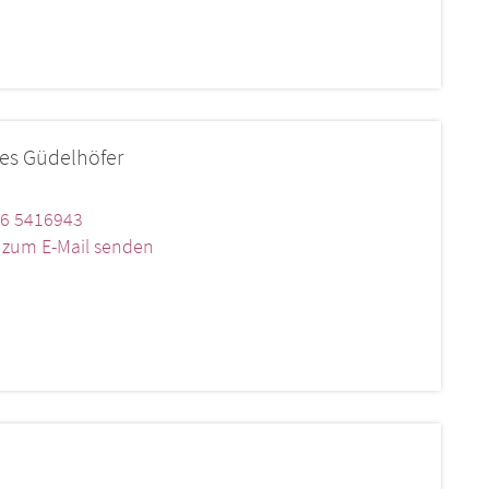
es
Güdelhöfer
6 5416943
k zum E-Mail senden