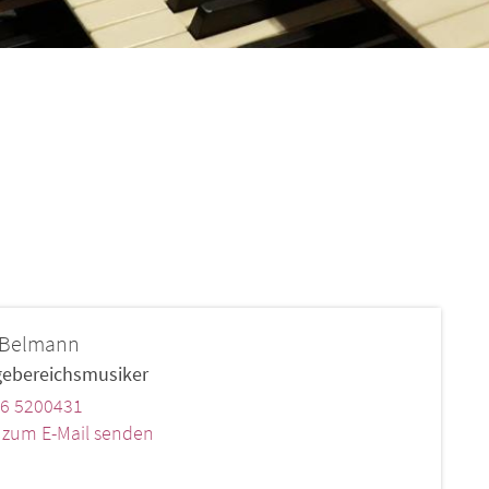
Belmann
gebereichsmusiker
6 5200431
k zum E-Mail senden