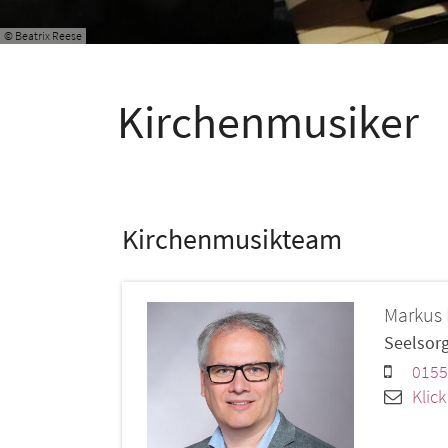
© Beatrix Reese
Kirchenmusiker
Kirchenmusikteam
Markus
Seelsor
0155
Klic