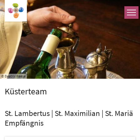
Zum Inhalt springen
© Beatrix Reese
Küsterteam
St. Lambertus | St. Maximilian | St. Mariä
Empfängnis