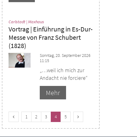
:
Carlstadt | Maxhaus
Vortrag | Einführung in Es-Dur-
Messe von Franz Schubert
(1828)
Sonntag, 20. September 2026
11:15
„…weil ich mich zur
Andacht nie forciere“
Mehr
Vorherige Seite
Erste Seite
Nächste Seite
1
2
3
4
5