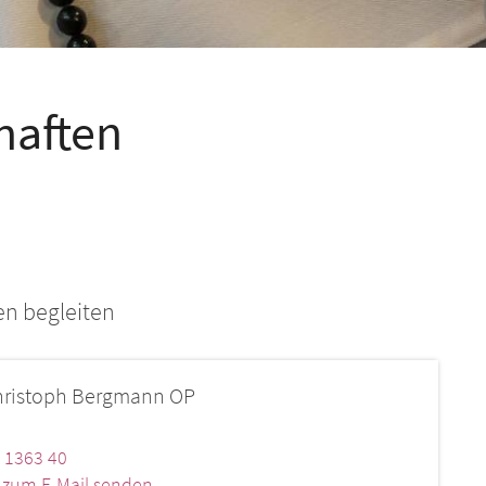
haften
en begleiten
hristoph
Bergmann OP
 1363 40
k zum E-Mail senden