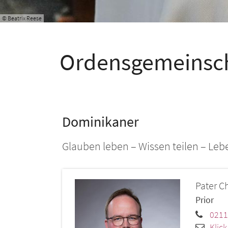
© Beatrix Reese
Ordensgemeinsc
Dominikaner
Glauben leben – Wissen teilen – Leb
Pater C
Prior
0211
Klic