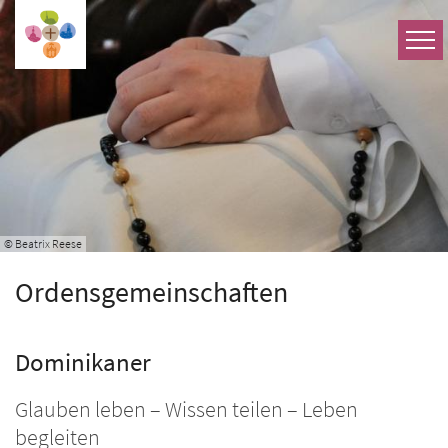
Zum Inhalt springen
© Beatrix Reese
Ordensgemeinschaften
Dominikaner
Glauben leben – Wissen teilen – Leben
begleiten