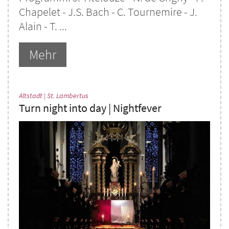
Chapelet - J.S. Bach - C. Tournemire - J.
Alain - T. ...
Mehr
:
Altstadt | St. Lambertus
Turn night into day | Nightfever