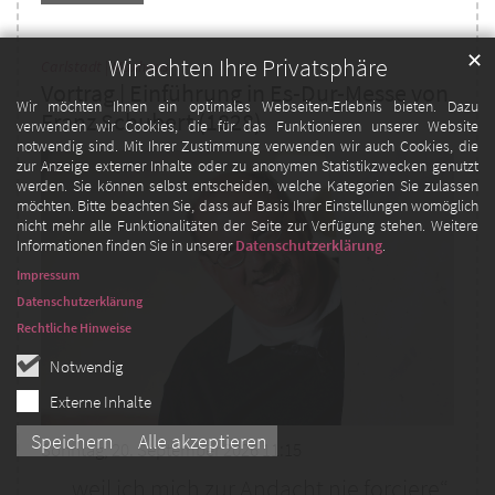
✕
Wir achten Ihre Privatsphäre
:
Carlstadt | Maxhaus
Vortrag | Einführung in Es-Dur-Messe von
Wir möchten Ihnen ein optimales Webseiten-Erlebnis bieten. Dazu
Franz Schubert (1828)
verwenden wir Cookies, die für das Funktionieren unserer Website
notwendig sind. Mit Ihrer Zustimmung verwenden wir auch Cookies, die
zur Anzeige externer Inhalte oder zu anonymen Statistikzwecken genutzt
werden. Sie können selbst entscheiden, welche Kategorien Sie zulassen
möchten. Bitte beachten Sie, dass auf Basis Ihrer Einstellungen womöglich
nicht mehr alle Funktionalitäten der Seite zur Verfügung stehen. Weitere
Informationen finden Sie in unserer
Datenschutzerklärung
.
Impressum
Datenschutzerklärung
Rechtliche Hinweise
Notwendig
Externe Inhalte
Speichern
Alle akzeptieren
Sonntag, 20. September 2026 11:15
„…weil ich mich zur Andacht nie forciere“