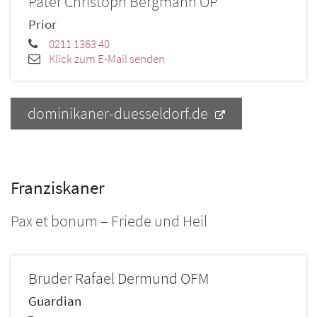
Pater Christoph
Bergmann OP
Prior
0211 1363 40
Klick zum E-Mail senden
dominikaner-duesseldorf.de
Franziskaner
Pax et bonum – Friede und Heil
Bruder
Rafael
Dermund OFM
Guardian