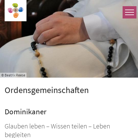
Zum Inhalt springen
© Beatrix Reese
Ordensgemeinschaften
Dominikaner
Glauben leben – Wissen teilen – Leben
begleiten