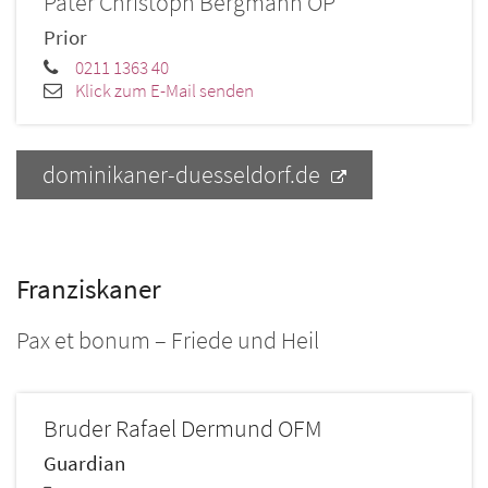
Pater Christoph
Bergmann OP
Prior
0211 1363 40
Klick zum E-Mail senden
dominikaner-duesseldorf.de
Franziskaner
Pax et bonum – Friede und Heil
Bruder
Rafael
Dermund OFM
Guardian