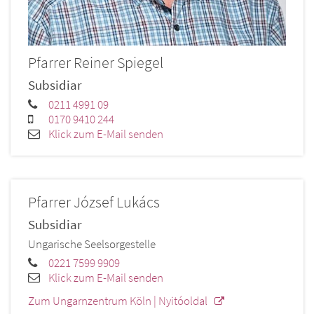
Pfarrer
Reiner
Spiegel
Subsidiar
0211 4991 09
0170 9410 244
Klick zum E-Mail senden
Pfarrer
József
Lukács
Subsidiar
Ungarische Seelsorgestelle
0221 7599 9909
Klick zum E-Mail senden
Zum Ungarnzentrum Köln | Nyitóoldal