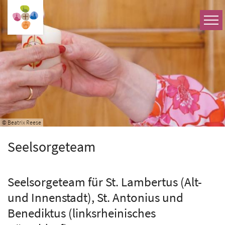
Zum Inhalt springen
© Beatrix Reese
Seelsorgeteam
Seelsorgeteam für St. Lambertus (Alt-
und Innenstadt), St. Antonius und
Benediktus (linksrheinisches