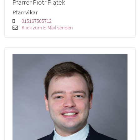
Pfarrer
Piotr
Piątek
Pfarrvikar
015167505712
Klick zum E-Mail senden