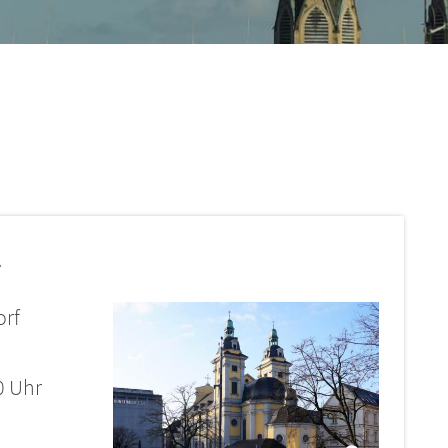
r
orf
0 Uhr