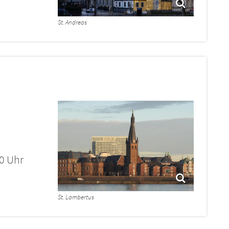
St. Andreas
00 Uhr
St. Lambertus