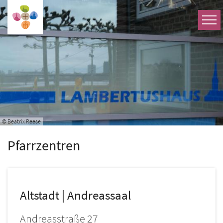
Zum Inhalt springen
© Beatrix Reese
Pfarrzentren
Altstadt | Andreassaal
Andreasstraße 27