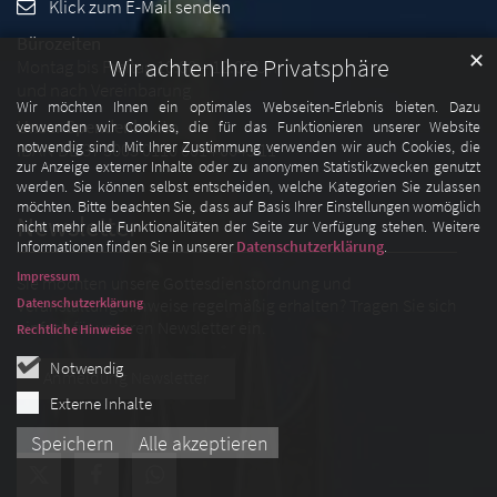
Klick zum E-Mail senden
Bürozeiten
✕
Wir achten Ihre Privatsphäre
Montag bis Freitag 10:00 – 12:00 Uhr
und nach Vereinbarung
Wir möchten Ihnen ein optimales Webseiten-Erlebnis bieten. Dazu
Unser Spendenkonto
verwenden wir Cookies, die für das Funktionieren unserer Website
notwendig sind. Mit Ihrer Zustimmung verwenden wir auch Cookies, die
IBAN DE 37 3005 0110 0014 0043 11
zur Anzeige externer Inhalte oder zu anonymen Statistikzwecken genutzt
werden. Sie können selbst entscheiden, welche Kategorien Sie zulassen
möchten. Bitte beachten Sie, dass auf Basis Ihrer Einstellungen womöglich
Newsletter
nicht mehr alle Funktionalitäten der Seite zur Verfügung stehen. Weitere
Informationen finden Sie in unserer
Datenschutzerklärung
.
Impressum
Sie möchten unsere Gottesdienstordnung und
Datenschutzerklärung
Veranstaltungshinweise regelmäßig erhalten? Tragen Sie sich
einfach für unseren Newsletter ein.
Rechtliche Hinweise
Notwendig
Anmeldung Newsletter
Externe Inhalte
Speichern
Alle akzeptieren