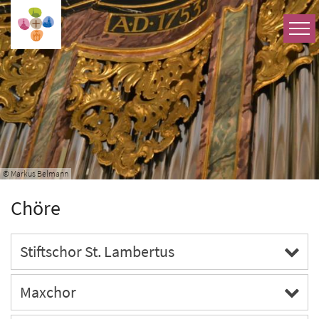
Zum Inhalt springen
© Markus Belmann
Chöre
Stiftschor St. Lambertus
Maxchor