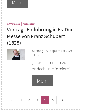
Mehr
:
Carlstadt | Maxhaus
Vortrag | Einführung in Es-Dur-
Messe von Franz Schubert
(1828)
Sonntag, 20. September 2026
11:15
„…weil ich mich zur
Andacht nie forciere“
Mehr
Vorherige Seite
Erste Seite
Nächste Seite
1
2
3
4
5