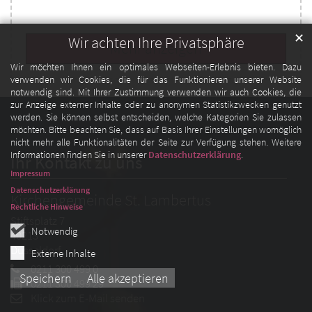
✕
Wir achten Ihre Privatsphäre
Mehr anzeigen
Wir möchten Ihnen ein optimales Webseiten-Erlebnis bieten. Dazu
verwenden wir Cookies, die für das Funktionieren unserer Website
notwendig sind. Mit Ihrer Zustimmung verwenden wir auch Cookies, die
zur Anzeige externer Inhalte oder zu anonymen Statistikzwecken genutzt
werden. Sie können selbst entscheiden, welche Kategorien Sie zulassen
möchten. Bitte beachten Sie, dass auf Basis Ihrer Einstellungen womöglich
nicht mehr alle Funktionalitäten der Seite zur Verfügung stehen. Weitere
Informationen finden Sie in unserer
Datenschutzerklärung
.
Ihr Kontakt zu uns
Impressum
Datenschutzerklärung
Kirchengemeinde St. Lambertus
Rechtliche Hinweise
Stiftsplatz 7
Notwendig
40213
Düsseldorf
Externe Inhalte
0211 300 499 0
Speichern
Alle akzeptieren
0211 300 499 29
Klick zum E-Mail senden