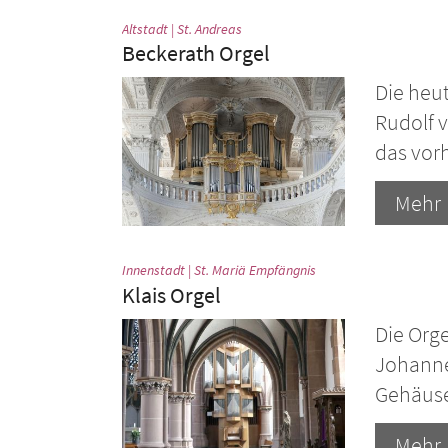
:
Altstadt | St. Andreas
Beckerath Orgel
Die heu
Rudolf 
das vor
Mehr
:
Innenstadt | St. Mariä Empfängnis
Klais Orgel
Die Org
Johannes
Gehäus
Mehr