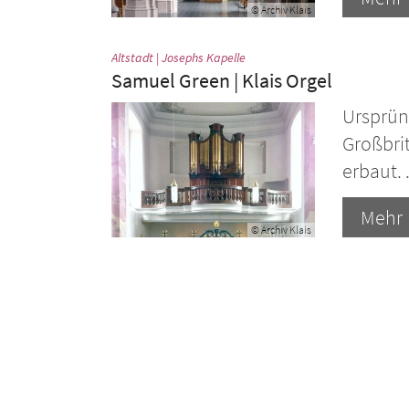
© Archiv Klais
:
Altstadt | Josephs Kapelle
Samuel Green | Klais Orgel
Ursprüng
Großbri
erbaut. .
Mehr
© Archiv Klais