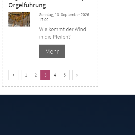
Orgelführung
Sonntag, 13. September 2026
17:00
Wie kommt der Wind
in die Pfeifen?
Mehr
Vorherige Seite
Nächste Seite
1
2
3
4
5