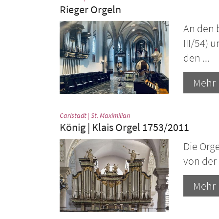
Rieger Orgeln
An den 
III/54) 
den ...
Mehr
:
Carlstadt | St. Maximilian
König | Klais Orgel 1753/2011
Die Orge
von der
Mehr