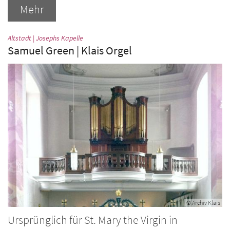
Mehr
:
Altstadt | Josephs Kapelle
Samuel Green | Klais Orgel
© Archiv Klais
Ursprünglich für St. Mary the Virgin in