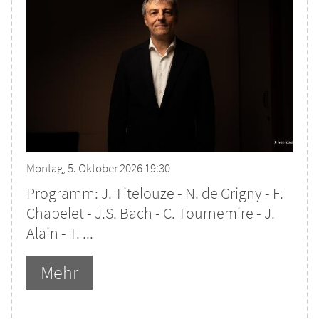
Montag, 5. Oktober 2026 19:30
Programm: J. Titelouze - N. de Grigny - F.
Chapelet - J.S. Bach - C. Tournemire - J.
Alain - T. ...
Mehr