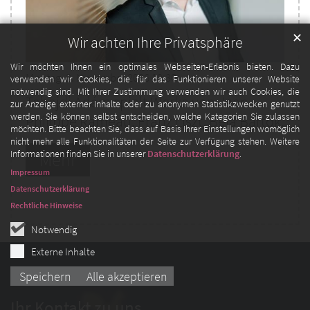
✕
Wir achten Ihre Privatsphäre
Wir möchten Ihnen ein optimales Webseiten-Erlebnis bieten. Dazu
Montag, 2. November 2026 19:30
verwenden wir Cookies, die für das Funktionieren unserer Website
notwendig sind. Mit Ihrer Zustimmung verwenden wir auch Cookies, die
Tabajdi Ádám spielt Werke von Jean-
zur Anzeige externer Inhalte oder zu anonymen Statistikzwecken genutzt
werden. Sie können selbst entscheiden, welche Kategorien Sie zulassen
Philippe Rameau, Franz Liszt, Béla Bartók.
möchten. Bitte beachten Sie, dass auf Basis Ihrer Einstellungen womöglich
nicht mehr alle Funktionalitäten der Seite zur Verfügung stehen. Weitere
Informationen finden Sie in unserer
Datenschutzerklärung
.
Mehr
Impressum
Datenschutzerklärung
Rechtliche Hinweise
Notwendig
Externe Inhalte
Speichern
Alle akzeptieren
Ihr Kontakt zu uns