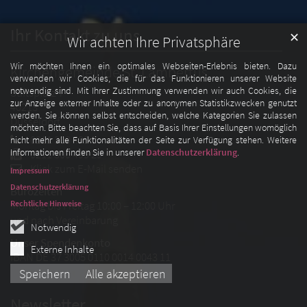
Ihr Kontakt zu uns
✕
Wir achten Ihre Privatsphäre
Wir möchten Ihnen ein optimales Webseiten-Erlebnis bieten. Dazu
Kirchengemeinde St. Lambertus
verwenden wir Cookies, die für das Funktionieren unserer Website
notwendig sind. Mit Ihrer Zustimmung verwenden wir auch Cookies, die
Stiftsplatz 7
zur Anzeige externer Inhalte oder zu anonymen Statistikzwecken genutzt
40213
werden. Sie können selbst entscheiden, welche Kategorien Sie zulassen
Düsseldorf
möchten. Bitte beachten Sie, dass auf Basis Ihrer Einstellungen womöglich
0211 300 499 0
nicht mehr alle Funktionalitäten der Seite zur Verfügung stehen. Weitere
Informationen finden Sie in unserer
Datenschutzerklärung
.
0211 300 499 29
Klick zum E-Mail senden
Impressum
Datenschutzerklärung
Bürozeiten
Montag bis Freitag 10:00 – 12:00 Uhr
Rechtliche Hinweise
und nach Vereinbarung
Notwendig
Unser Spendenkonto
Externe Inhalte
IBAN DE 37 3005 0110 0014 0043 11
Speichern
Alle akzeptieren
Newsletter