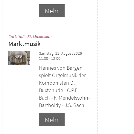
Mehr
:
Carlstadt | St. Maximilian
Marktmusik
Samstag, 22. August 2026
11:30 - 12:00
Hannes von Bargen
spielt Orgelmusik der
Komponisten D.
Buxtehude - C.P.E.
Bach - F. Mendelssohn-
Bartholdy - J.S. Bach
Mehr