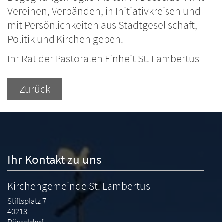
Vereinen, Verbänden, in Initiativkreisen und
mit Persönlichkeiten aus Stadtgesellschaft,
Politik und Kirchen geben.
Ihr Rat der Pastoralen Einheit St. Lambertus
Zurück
Ihr Kontakt zu uns
Kirchengemeinde St. Lambertus
Stiftsplatz 7
40213
Düsseldorf