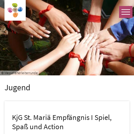
Zum Inhalt springen
© Messdienerleiterrunde
Jugend
KjG St. Mariä Empfängnis I Spiel,
Spaß und Action