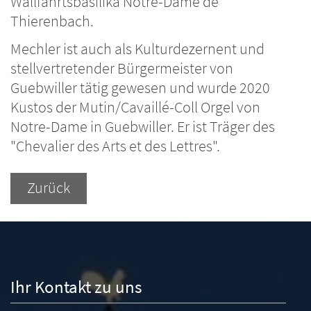
Wallfahrtsbasilika Notre-Dame de
Thierenbach.
Mechler ist auch als Kulturdezernent und
stellvertretender Bürgermeister von
Guebwiller tätig gewesen und wurde 2020
Kustos der Mutin/Cavaillé-Coll Orgel von
Notre-Dame in Guebwiller. Er ist Träger des
"Chevalier des Arts et des Lettres".
Zurück
Ihr Kontakt zu uns