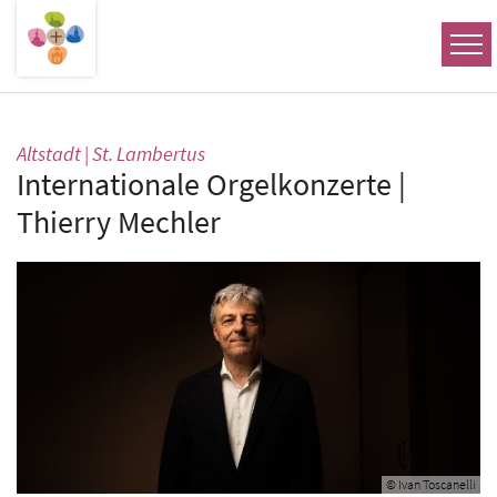
Zum Inhalt springen
:
Altstadt | St. Lambertus
Internationale Orgelkonzerte |
Thierry Mechler
© Ivan Toscanelli