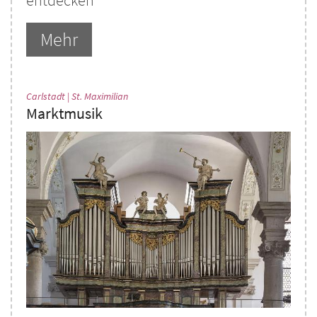
entdecken
Mehr
:
Carlstadt | St. Maximilian
Marktmusik