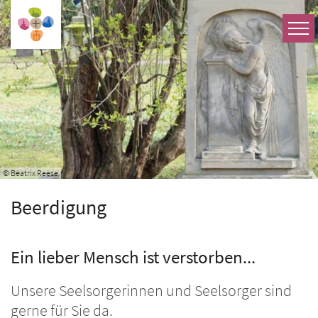
Zum Inhalt springen
© Beatrix Reese
Beerdigung
Ein lieber Mensch ist verstorben...
Unsere
Seelsorgerinnen und Seelsorger
sind
gerne für Sie da.