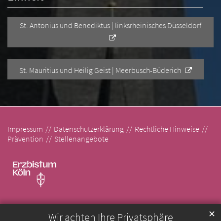
St. Antonius und Benediktus | linksrheinisches Düsseldorf
St. Mauritius und Heilig Geist | Meerbusch-Büderich
Impressum
Datenschutzerklärung
Rechtliche Hinweise
Prävention
Stellenangebote
✕
Wir achten Ihre Privatsphäre