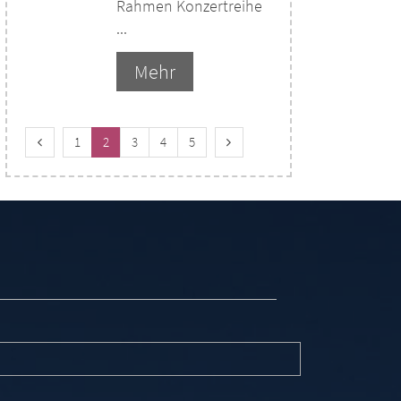
Rahmen Konzertreihe
...
Mehr
Vorherige Seite
Nächste Seite
1
2
3
4
5