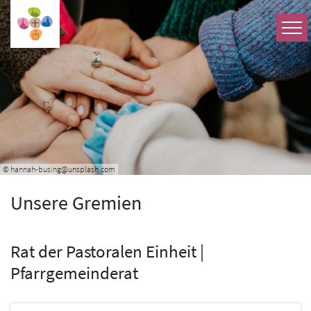
Zum Inhalt springen
© hannah-busing@unsplash.com
Unsere Gremien
Rat der Pastoralen Einheit |
Pfarrgemeinderat