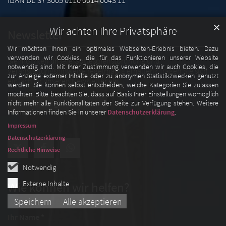
✕
Wir achten Ihre Privatsphäre
Newsletter
Wir möchten Ihnen ein optimales Webseiten-Erlebnis bieten. Dazu
verwenden wir Cookies, die für das Funktionieren unserer Website
Sie möchten unsere Gottesdienstordnung und
notwendig sind. Mit Ihrer Zustimmung verwenden wir auch Cookies, die
Veranstaltungshinweise regelmäßig erhalten? Tragen Sie sich
zur Anzeige externer Inhalte oder zu anonymen Statistikzwecken genutzt
einfach für unseren Newsletter ein.
werden. Sie können selbst entscheiden, welche Kategorien Sie zulassen
möchten. Bitte beachten Sie, dass auf Basis Ihrer Einstellungen womöglich
nicht mehr alle Funktionalitäten der Seite zur Verfügung stehen. Weitere
Anmeldung Newsletter
Informationen finden Sie in unserer
Datenschutzerklärung
.
Impressum
Datenschutzerklärung
Rechtliche Hinweise
Notwendig
Externe Inhalte
Wie können wir helfen?
Speichern
Alle akzeptieren
Ihr Name *