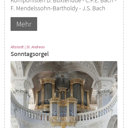
Komponisten D. Buxtehude - C.P.E. Bach -
F. Mendelssohn-Bartholdy - J.S. Bach
Mehr
:
Altstadt | St. Andreas
Sonntagsorgel