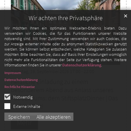
✕
Wir achten Ihre Privatsphäre
Wir möchten Ihnen ein optimales Webseiten-Erlebnis bieten. Dazu
verwenden wir Cookies, die für das Funktionieren unserer Website
notwendig sind. Mit Ihrer Zustimmung verwenden wir auch Cookies, die
zur Anzeige externer Inhalte oder zu anonymen Statistikzwecken genutzt
werden. Sie können selbst entscheiden, welche Kategorien Sie zulassen
möchten. Bitte beachten Sie, dass auf Basis Ihrer Einstellungen womöglich
nicht mehr alle Funktionalitäten der Seite zur Verfügung stehen. Weitere
Informationen finden Sie in unserer
Datenschutzerklärung
.
Samstag, 19. September 2026 17:00 - 22:00
Impressum
Datenschutzerklärung
Herzliche Einladung zu einem
Rechtliche Hinweise
besonderem Abend aus Anlass unseres
Notwendig
Patroziniums: dem StiftsplatzDinner | Das
andere Fest!
Externe Inhalte
Speichern
Alle akzeptieren
Mehr